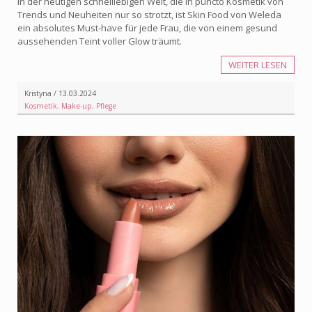
In der heutigen schnelllebigen Welt, die in puncto Kosmetik von
Trends und Neuheiten nur so strotzt, ist Skin Food von Weleda
ein absolutes Must-have für jede Frau, die von einem gesund
aussehenden Teint voller Glow träumt.
WEITER LESEN
Kristyna / 13.03.2024
Kosmetik
,
Make-up
,
Pflege