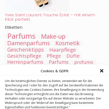
Yves Saint Laurent Touche Éclat – mit einem
Klick perfekt
Etiketten
Parfums
Make-up
Damenparfums
Kosmetik
Geschenktipps
Haarpflege
Gesichtspflege
Pflege
Düfte
Herrenparfums
Parfums
profumo
Kneipp
Badesalze
Make-up
Cookies & GDPR
Hautpflege, Gesichtspflege
Lippen
LSF
Neuheiten
Sonnenschutzkosmetik
Um die bestmöglichen Dienste zu bieten, verwenden wir für die
Speicherung und / oder für den Zugriff auf die Geräteinformationen die
Trockenshampoo
Körperpflege
Hautprobleme
Technologien wie Cookies-Dateien. Ihre Einwillingung in die Verwendung
Geschenksets
Lippenstift
Arabische
dieser Technologien ermöglicht uns die Daten wie das Browsing-
Weihnachten
Wellness
Bad
Shampoo
Vitamin C
Verhalten oder einzigartige IDs auf dieser Website zu verarbeiten. Der
Widerspruch oder der Widerruf der Einwilligung kann bestimmte
Feuchtigkeitsbooster
Kinderkosmetik
trucco
Eigenschaften und Funktionen beeinträchtigen."