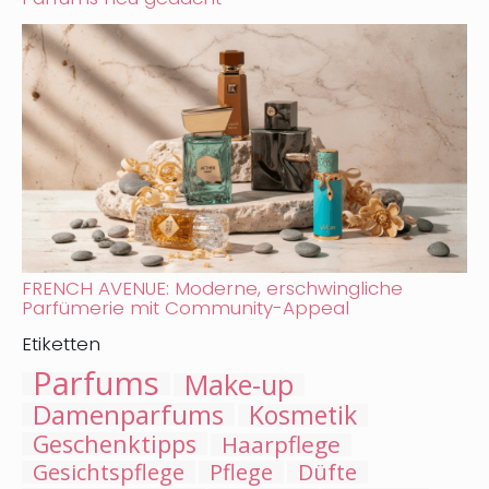
FRENCH AVENUE: Moderne, erschwingliche
Parfümerie mit Community-Appeal
Etiketten
Parfums
Make-up
Damenparfums
Kosmetik
Geschenktipps
Haarpflege
Gesichtspflege
Pflege
Düfte