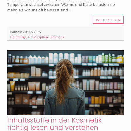
Temperaturwechsel zwischen Wärme und Kälte belasten sie
mehr, als wir uns oft bewusst sind....
WEITER LESEN
Barbora / 05.05.2025
Hautpflege, Gesichtspflege
,
Kosmetik
Inhaltsstoffe in der Kosmetik
richtig lesen und verstehen