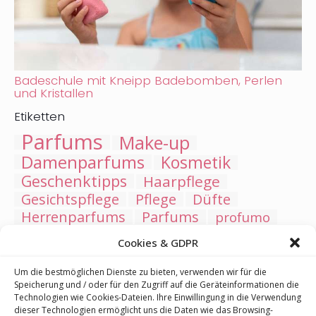
Badeschule mit Kneipp Badebomben, Perlen
und Kristallen
Etiketten
Parfums
Make-up
Damenparfums
Kosmetik
Geschenktipps
Haarpflege
Gesichtspflege
Pflege
Düfte
Herrenparfums
Parfums
profumo
Kneipp
Badesalze
Make-up
Cookies & GDPR
Hautpflege, Gesichtspflege
Lippen
LSF
Neuheiten
Sonnenschutzkosmetik
Um die bestmöglichen Dienste zu bieten, verwenden wir für die
Speicherung und / oder für den Zugriff auf die Geräteinformationen die
Trockenshampoo
Körperpflege
Hautprobleme
Technologien wie Cookies-Dateien. Ihre Einwillingung in die Verwendung
Geschenksets
Lippenstift
Arabische
dieser Technologien ermöglicht uns die Daten wie das Browsing-