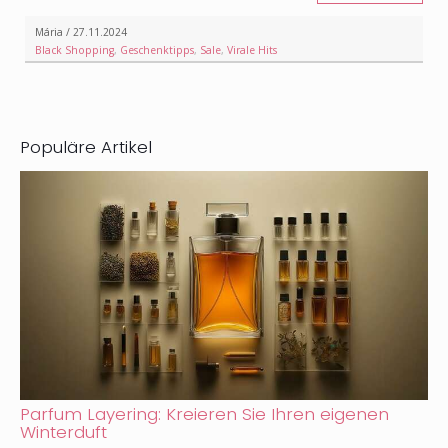
Mária / 27.11.2024
Black Shopping
,
Geschenktipps
,
Sale
,
Virale Hits
Populäre Artikel
Parfum Layering: Kreieren Sie Ihren eigenen
Winterduft