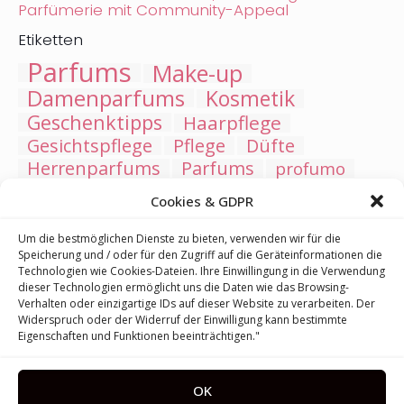
Parfümerie mit Community-Appeal
Etiketten
Parfums
Make-up
Damenparfums
Kosmetik
Geschenktipps
Haarpflege
Gesichtspflege
Pflege
Düfte
Herrenparfums
Parfums
profumo
Kneipp
Badesalze
Make-up
Cookies & GDPR
Hautpflege, Gesichtspflege
Lippen
LSF
Neuheiten
Sonnenschutzkosmetik
Um die bestmöglichen Dienste zu bieten, verwenden wir für die
Speicherung und / oder für den Zugriff auf die Geräteinformationen die
Trockenshampoo
Körperpflege
Hautprobleme
Technologien wie Cookies-Dateien. Ihre Einwillingung in die Verwendung
Geschenksets
Lippenstift
Arabische
dieser Technologien ermöglicht uns die Daten wie das Browsing-
Weihnachten
Wellness
Bad
Shampoo
Vitamin C
Verhalten oder einzigartige IDs auf dieser Website zu verarbeiten. Der
Widerspruch oder der Widerruf der Einwilligung kann bestimmte
Feuchtigkeitsbooster
Kinderkosmetik
trucco
Eigenschaften und Funktionen beeinträchtigen."
Gesunde Bräune
Unisex Parfums
Calvin Klein
Nischenparfums
Pflege für Mutter und Kind
UV-Schutz
OK
Valentinstag
Mutter und Kind
Körperpflege, Körperkosmetik