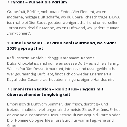
⭐
Tyrant – Purheit als Parfüm
Grapefruit, Pfeffer, Ambroxan, Zeder. Vier Element, wo en
moderne, holzige Duft schaffe, wo du überall chasch trage. D’DNA
isch nahe bi Dior Sauvage, aber weniger scharf und universeller.
Tyrant isch ideal für Männe, wo en Duft wend, wo i jeder Situation
„funktioniert“.
⭐
Dubai Chocolat – dr arabischi Gourmand, wo s’Jahr
2025 geprägt het
Kafi. Pistazie. Knafeh. Schoggi. Kardamom. Karamell.
Dubai Chocolat isch nid nume en süesse Duft – es isch e Erfahrig.
Wie es Parfüm-Dessert: markant, intensiv und ussergwöhnlich.
Wer gourmandigi Düft liebt, findt sich do wieder. Er erinnert a
Kayali oder Casamorati, het aber sini ganz eigene Handschrift.
⭐
Limoni Fresh Edition – klari Zitrus-Eleganz mit
überraschender Langlebigkeit
Limoni isch dr Duft vom Summer. Klar, frisch, durchtig – und
trotzdem haltet er viel länger als die meiste Zitrus-Parfüms. Er het
dr Vibe vo europäische Luxus-Zitrusdüft wie Acqua di Parma oder
Dior Homme Cologne. Ideal fürs Büro, für warmi Täg, Ferie und
Sport.