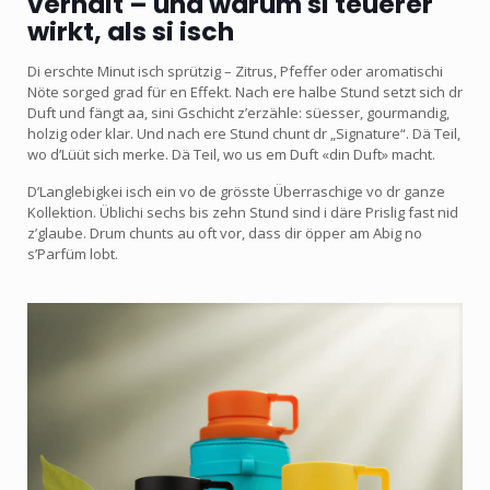
verhält – und warum si teuerer
wirkt, als si isch
Di erschte Minut isch sprützig – Zitrus, Pfeffer oder aromatischi
Nöte sorged grad für en Effekt. Nach ere halbe Stund setzt sich dr
Duft und fängt aa, sini Gschicht z’erzähle: süesser, gourmandig,
holzig oder klar. Und nach ere Stund chunt dr „Signature“. Dä Teil,
wo d’Lüüt sich merke. Dä Teil, wo us em Duft «din Duft» macht.
D’Langlebigkei isch ein vo de grösste Überraschige vo dr ganze
Kollektion. Üblichi sechs bis zehn Stund sind i däre Prislig fast nid
z’glaube. Drum chunts au oft vor, dass dir öpper am Abig no
s’Parfüm lobt.