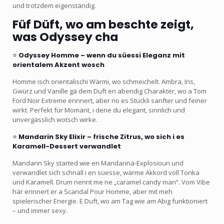
und trotzdem eigenständig.
Füf Düft, wo am beschte zeigt,
was Odyssey cha
⭐
Odyssey Homme – wenn du süessi Eleganz mit
orientalem Akzent wosch
Homme isch orientalischi Wärmi, wo schmeichelt. Ambra, Iris,
Gwürz und Vanille gä dem Duft en abendig Charakter, wo a Tom
Ford Noir Extreme erinnert, aber no es Stückli sanfter und feiner
wirkt. Perfekt für Momänt, i dene du elegant, sinnlich und
unvergässlich wotsch wirke.
⭐
Mandarin Sky Elixir – frische Zitrus, wo sich i es
Karamell-Dessert verwandlet
Mandarin Sky started wie en Mandarinä-Explosioun und
verwandlet sich schnäll i en süesse, wärme Akkord voll Tonka
und Karamell. Drum nennt me ne „caramel candy man“. Vom Vibe
här erinnert er a Scandal Pour Homme, aber mit meh
spielerischer Energie. E Duft, wo am Tag wie am Abig funktioniert
– und immer sexy.