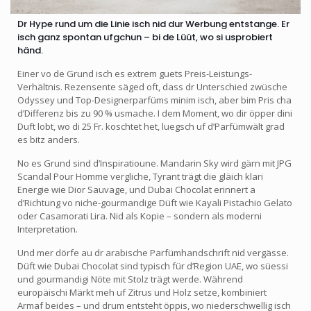
Dr Hype rund um die Linie isch nid dur Werbung entstange. Er
isch ganz spontan ufgchun – bi de Lüüt, wo si usprobiert
händ.
Einer vo de Grund isch es extrem guets Preis-Leistungs-
Verhältnis. Rezensente säged oft, dass dr Unterschied zwüsche
Odyssey und Top-Designerparfüms minim isch, aber bim Pris cha
d’Differenz bis zu 90 % usmache. I dem Moment, wo dir öpper dini
Duft lobt, wo di 25 Fr. koschtet het, luegsch uf d’Parfümwält grad
es bitz anders.
No es Grund sind d’Inspiratioune. Mandarin Sky wird gärn mit JPG
Scandal Pour Homme vergliche, Tyrant trägt die gläich klari
Energie wie Dior Sauvage, und Dubai Chocolat erinnert a
d’Richtung vo niche-gourmandige Düft wie Kayali Pistachio Gelato
oder Casamorati Lira. Nid als Kopie – sondern als moderni
Interpretation.
Und mer dörfe au dr arabische Parfümhandschrift nid vergässe.
Düft wie Dubai Chocolat sind typisch für d’Region UAE, wo süessi
und gourmandigi Nöte mit Stolz trägt werde. Während
europäischi Märkt meh uf Zitrus und Holz setze, kombiniert
Armaf beides – und drum entsteht öppis, wo niederschwellig isch