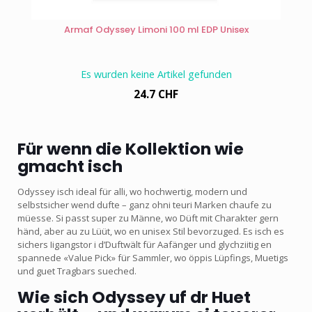
Armaf Odyssey Limoni 100 ml EDP Unisex
Es wurden keine Artikel gefunden
24.7 CHF
Für wenn die Kollektion wie
gmacht isch
Odyssey isch ideal für alli, wo hochwertig, modern und
selbstsicher wend dufte – ganz ohni teuri Marken chaufe zu
müesse. Si passt super zu Männe, wo Düft mit Charakter gern
händ, aber au zu Lüüt, wo en unisex Stil bevorzuged. Es isch es
sichers Iigangstor i d’Duftwält für Aafänger und glychziitig en
spannede «Value Pick» für Sammler, wo öppis Lüpfings, Muetigs
und guet Tragbars sueched.
Wie sich Odyssey uf dr Huet