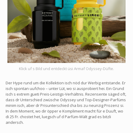
Klick uf s Bild und entdeckt üsi Armaf Odyssey-Düfte.
Der Hype rund um die Kollektion isch nöd dur Werbig entstande. Er
isch spontan uufchoo – unter Lüt, wo si ausprobiert hei. Ein Grund
isch s extrem gueti Preis-Leistigs-Verhältnis. Rezensente säged oft,
dass dr Unterschied zwüsche Odyssey und Top-Designer-Parfüms
minim isch, aber dr Prisunterschied cha bis zu neunzig Prozenz si.
In dem Moment, wo dir öpper e Kompliment macht für e Duuft, wo
di 25 Fr. chostet het, luegsch uf d Parfüm-Wält grad es bitzli
andersch.