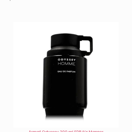
Armaf Odyssey 200 ml EDP für Manner